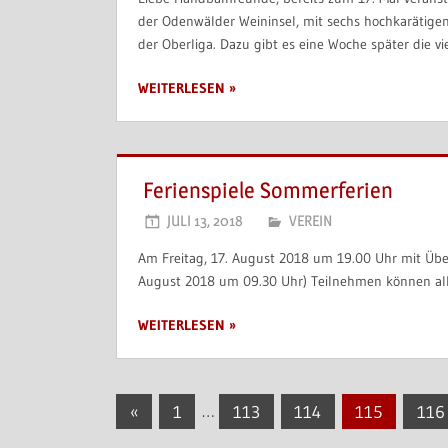
der Odenwälder Weininsel, mit sechs hochkarätige
der Oberliga. Dazu gibt es eine Woche später die vie
WEITERLESEN
Ferienspiele Sommerferien
JULI 13, 2018
VEREIN
Am Freitag, 17. August 2018 um 19.00 Uhr mit Übe
August 2018 um 09.30 Uhr) Teilnehmen können alle 
WEITERLESEN
Seitennummerierung
Vorherige
«
1
…
113
114
115
116
Beiträge