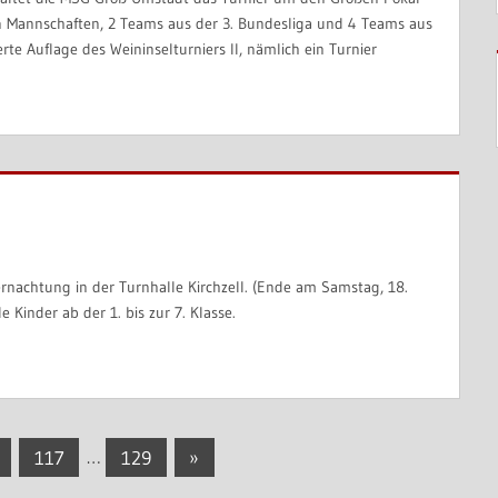
n Mannschaften, 2 Teams aus der 3. Bundesliga und 4 Teams aus
rte Auflage des Weininselturniers II, nämlich ein Turnier
rnachtung in der Turnhalle Kirchzell. (Ende am Samstag, 18.
Kinder ab der 1. bis zur 7. Klasse.
Nächste
117
…
129
»
Beiträge