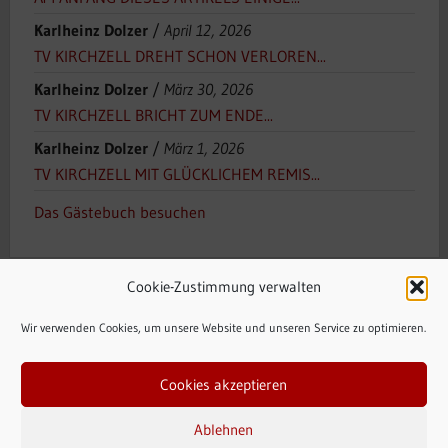
Karlheinz Dolzer
/
April 12, 2026
TV KIRCHZELL DREHT SCHON VERLOREN...
Karlheinz Dolzer
/
März 30, 2026
TV KIRCHZELL BRICHT ZUM ENDE...
Karlheinz Dolzer
/
März 1, 2026
TV KIRCHZELL MIT GLÜCKLICHEM REMIS...
Das Gästebuch besuchen
Cookie-Zustimmung verwalten
Wir verwenden Cookies, um unsere Website und unseren Service zu optimieren.
Cookies akzeptieren
Zahlungsarten
Versandarten
Widerrufsbelehrung
AGB
Ablehnen
Shop
Mein Konto
Vertrag widerrufen