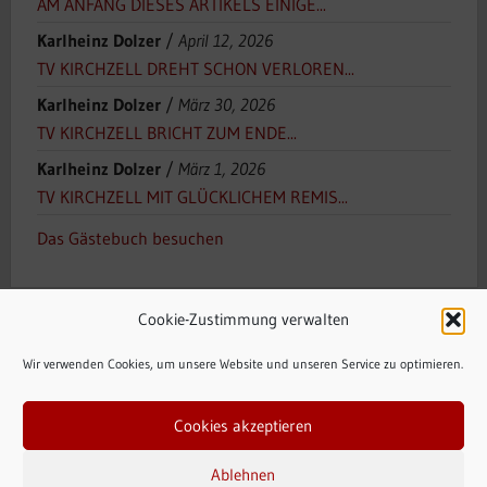
AM ANFANG DIESES ARTIKELS EINIGE...
Karlheinz Dolzer
/
April 12, 2026
TV KIRCHZELL DREHT SCHON VERLOREN...
Karlheinz Dolzer
/
März 30, 2026
TV KIRCHZELL BRICHT ZUM ENDE...
Karlheinz Dolzer
/
März 1, 2026
TV KIRCHZELL MIT GLÜCKLICHEM REMIS...
Das Gästebuch besuchen
Cookie-Zustimmung verwalten
Wir verwenden Cookies, um unsere Website und unseren Service zu optimieren.
Cookies akzeptieren
Zahlungsarten
Versandarten
Widerrufsbelehrung
AGB
Ablehnen