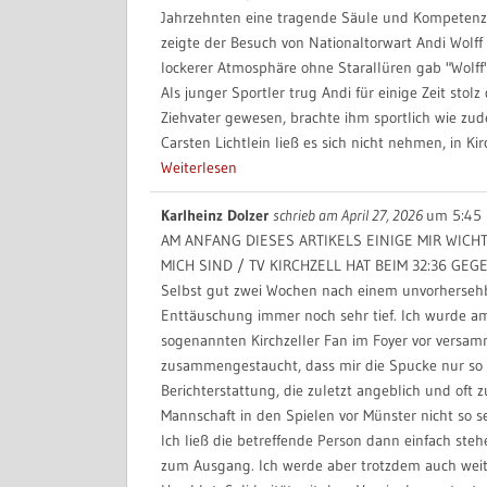
Jahrzehnten eine tragende Säule und Kompetenz 
zeigte der Besuch von Nationaltorwart Andi Wolff
lockerer Atmosphäre ohne Starallüren gab "Wolff"
Als junger Sportler trug Andi für einige Zeit stol
Ziehvater gewesen, brachte ihm sportlich wie zude
Carsten Lichtlein ließ es sich nicht nehmen, in K
Weiterlesen
Karlheinz Dolzer
schrieb am
April 27, 2026
um
5:45 
AM ANFANG DIESES ARTIKELS EINIGE MIR WICH
MICH SIND / TV KIRCHZELL HAT BEIM 32:36 G
Selbst gut zwei Wochen nach einem unvorhersehb
Enttäuschung immer noch sehr tief. Ich wurde 
sogenannten Kirchzeller Fan im Foyer vor versa
zusammengestaucht, dass mir die Spucke nur so w
Berichterstattung, die zuletzt angeblich und of
Mannschaft in den Spielen vor Münster nicht so s
Ich ließ die betreffende Person dann einfach st
zum Ausgang. Ich werde aber trotzdem auch weite