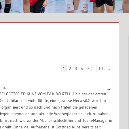
Navigation
1
2
3
4
5
...
10
→
der
Gästebuchliste
p.m.
Diese
...
I GOTTFRIED KUNZ VOM TV KIRCHZELL Als einer der ersten
Metabox
0-er Jubilar sehr wohl fühlte, eine gewisse Nervosität war ihm
ein-/aus
 organisiert und so nach und nach trafen die geladenen
nliegen, ehemalige und aktuelle Wegbegleiter bei sich zu haben,
 Er ist nach wie vor der Macher schlechthin und Team-Manager in
greift. Ohne viel Aufhebens ist Gottfried Kunz bereits seit