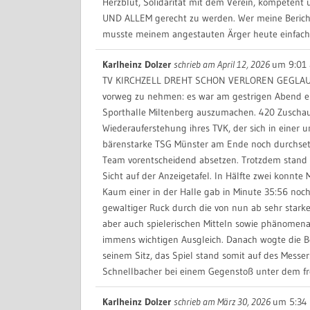
Herzblut, Solidarität mit dem Verein, kompetent 
UND ALLEM gerecht zu werden. Wer meine Berichte n
musste meinem angestauten Ärger heute einfach m
Karlheinz Dolzer
schrieb am
April 12, 2026
um
9:01 
TV KIRCHZELL DREHT SCHON VERLOREN GEGLAU
vorweg zu nehmen: es war am gestrigen Abend ei
Sporthalle Miltenberg auszumachen. 420 Zuscha
Wiederauferstehung ihres TVK, der sich in einer u
bärenstarke TSG Münster am Ende noch durchsetzt
Team vorentscheidend absetzen. Trotzdem stand be
Sicht auf der Anzeigetafel. In Hälfte zwei konnte 
Kaum einer in der Halle gab in Minute 35:56 noch e
gewaltiger Ruck durch die von nun ab sehr stark
aber auch spielerischen Mitteln sowie phänomen
immens wichtigen Ausgleich. Danach wogte die B
seinem Sitz, das Spiel stand somit auf des Messer
Schnellbacher bei einem Gegenstoß unter dem fr
Karlheinz Dolzer
schrieb am
März 30, 2026
um
5:34