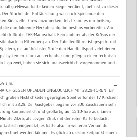
onalliga-Niveau hatte keinen Sieger verdient, mehr ist zu dieser
n. Der Stachel der Enttäuschung war nach Spielende den
ten Kirchzeller Crew anzumerken. Jetzt kann es nur heißen,.
f die nun folgende Herkulesaufgabe bestens vorbereiten. Am
ldick für die TVK-Mannschaft. Kein anderer als der Krösus der
sitenkarte in Miltenberg ab. Der Tabellenführer ist gespickt mit
pielern, die auf höchster Stufe den Handballsport zelebrieren
 Spielsystemen kaum ausrechenbar und pflegen einen technisch
 in Liga zwei, haben sie sich unausweichlich vorgenommen und...
54 a.m.
Diese
...
MATCH GEGEN OPLADEN UNGLÜCKLICH MIT 28:29-TOREN! Ein
Metabox
h großen Nicklichkeiten geprägtes Spiel verlor der TV Kirchzell
ein-/aus
ich mit 28:29. Der Gastgeber begann vor 300 Zuschauern sehr
prung kontinuierlich und großartig auf 15:10-Tore aus. Einen
inute 23:46, als Levgen Zhuk mit der roten Karte bedacht
ntastisch eingenetzt, es hätte also im weiteren Verlauf der
gerechnet werden können. Es glich ab diesem Zeitpunkt einem