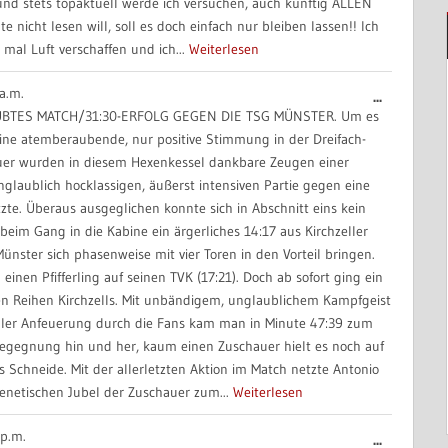
und stets topaktuell werde ich versuchen, auch künftig ALLEN
icht lesen will, soll es doch einfach nur bleiben lassen!! Ich
al Luft verschaffen und ich...
Weiterlesen
a.m.
Diese
...
BTES MATCH/31:30-ERFOLG GEGEN DIE TSG MÜNSTER. Um es
Metabox
ne atemberaubende, nur positive Stimmung in der Dreifach-
ein-/aus
uer wurden in diesem Hexenkessel dankbare Zeugen einer
nglaublich hocklassigen, äußerst intensiven Partie gegen eine
e. Überaus ausgeglichen konnte sich in Abschnitt eins kein
im Gang in die Kabine ein ärgerliches 14:17 aus Kirchzeller
Münster sich phasenweise mit vier Toren in den Vorteil bringen.
inen Pfifferling auf seinen TVK (17:21). Doch ab sofort ging ein
en Reihen Kirchzells. Mit unbändigem, unglaublichem Kampfgeist
aler Anfeuerung durch die Fans kam man in Minute 47:39 zum
egegnung hin und her, kaum einen Zuschauer hielt es noch auf
s Schneide. Mit der allerletzten Aktion im Match netzte Antonio
enetischen Jubel der Zuschauer zum...
Weiterlesen
 p.m.
Diese
...