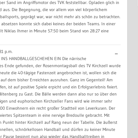
ber Sand im Angriffsmotor des TVK feststellbar. Opladen glich in
 aus. Die Begegnung, die vor allem von viel körperlichem
ballsports, geprägt war, war nicht mehr als schön zu betrachten.
 absetzen konnte sich dabei keines der beiden Teams. In einer
lt Niklas Ihmer in Minute 57:50 beim Stand von 28:27 eine
31 p.m.
Diese
...
 INS HANDBALLGESCHEHEN EIN Die närrische
Metabox
es Ende gefunden, der Rosenmontagsball des TV Kirchzell wurde
ein-/aus
heute die 40-tägige Fastenzeit angebrochen ist, wollen sich die
auf dem bisher Erreichten ausruhen. Ganz im Gegenteil! Am
ist auf positive Spiele erpicht und ein Erfolgserlebnis fixiert.
ltenberg zu Gast. Die Bälle werden dann also nur so über den
igen und euphorischen Kirchzeller Fans wird wie immer sehr
00 Einwohnern ein recht großer Stadtteil von Leverkusen. Der
iertes Spitzenteam in eine nervige Bredoulle gebracht. Mit
Punkt hinter Kirchzell auf Rang neun der Tabelle. Die äußerst
schnellen, schnörkellosen Handball und dürfen zu keiner Minute
r Pause beginnt nun also wieder das Handballtreiben in