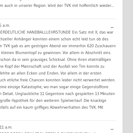
m auch in unserer Region. Wird der TVK mit hoffentlich wieder...
5 a.m.
Diese
...
ERDEUTLICHE HANDBALLLEHRSTUNDE Ein Satz mit X, das war
Metabox
irchzeller Anhänger konnten einem schon echt leid tun ob des
ein-/aus
r den TVK gab es am gestrigen Abend vor immerhin 620 Zuschauern
kleinen Blumentopf zu gewinnen. Vor allem in Abschnitt eins
schon da in sein grausiges Schicksal. Ohne ihren etatmäßigen
che Kopf der Mannschaft und der Ausfall von Tim konnte zu
fehlte an allen Ecken und Enden. Vor allem in der ersten
auch etliche freie Chancen konnten leider nicht verwertet werden.
 eine einzige Katastophe, wo man sogar einige Gegenstoßtore
im Detail. Unglaubliche 11 Gegentore nach gespielten 13 Minuten
große Hypothek für den weiteren Spielverlauf. Die knackige
nfalls auf ein kaum griffiges Abwehrverhalten des TVK. Mit
11 a.m.
Diese
...