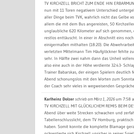
TV KIRCHZELL BRICHT ZUM ENDE HIN ERBARMUNG
nun mit 11 Toren negativem Unterschied unterge
aller Dinge beim TVK, wahrlich nicht das Gelbe v
allem die mit dem Bus angereisten, 50 Kirchzelle
unglaubliche 620 Kilometer auf sich genommen,
restlos enttäuscht. In einer in Abschnitt eins no
einigermaßen mithalten (18:20). Die Abwehrarbei
verletzten Mittelmann Tim Häufglöckner fehlte z
sehr. In Hälfte zwei nahm dann das Unheil vollen
also eine auch in der Höhe verdiente 32:43- Sch
Trainer Babarskas, der einigen Spielern deutlich
Abend schonungslos mit den Worten zum Sonntag g
der Coach sehr vieles in wegweisenden Gespräche
Karlheinz Dolzer
schrieb am
März 1, 2026
um
7:58 a
TV KIRCHZELL MIT GLÜCKLICHEM REMIS BEIM DES
Abend über weite Strecken schwachen und zerfa
Tabellenschlusslicht, dem TV Homburg, praktisch 
haben. Somit konnte die komplette Blamage ger
präsentierte sich Kirchzell unsicher in seiner Sp