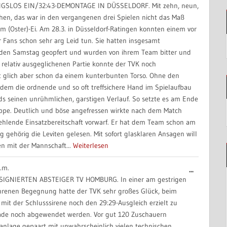
SLOS EIN/32:43-DEMONTAGE IN DÜSSELDORF. Mit zehn, neun,
Metabox
hen, das war in den vergangenen drei Spielen nicht das Maß
ein-/aus
om (Oster)-Ei. Am 28.3. in Düsseldorf-Ratingen konnten einem vor
r Fans schon sehr arg Leid tun. Sie hatten insgesamt
 den Samstag geopfert und wurden von ihrem Team bitter und
ch relativ ausgeglichenen Partie konnte der TVK noch
t glich aber schon da einem kunterbunten Torso. Ohne den
udem die ordnende und so oft treffsichere Hand im Spielaufbau
ds seinen unrühmlichen, garstigen Verlauf. So setzte es am Ende
lappe. Deutlich und böse angefressen wirkte nach dem Match
 fehlende Einsatzbereitschaft vorwarf. Er hat dem Team schon am
ehörig die Leviten gelesen. Mit sofort glasklaren Ansagen will
n mit der Mannschaft...
Weiterlesen
.m.
Diese
...
IGNIERTEN ABSTEIGER TV HOMBURG. In einer am gestrigen
Metabox
hrenen Begegnung hatte der TVK sehr großes Glück, beim
ein-/aus
mit der Schlusssirene noch den 29:29-Ausgleich erzielt zu
ade noch abgewendet werden. Vor gut 120 Zuschauern
ielanlage gepaart mit unwahrscheinlich vielen technischen