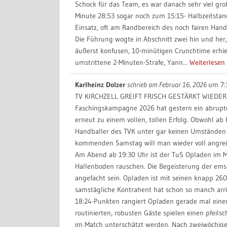
Schock für das Team, es war danach sehr viel gro
Minute 28:53 sogar noch zum 15:15- Halbzeitstand
Einsatz, oft am Randbereich des noch fairen Hand
Die Führung wogte in Abschnitt zwei hin und her,
äußerst konfusen, 10-minütigen Crunchtime erhie
umstrittene 2-Minuten-Strafe, Yann...
Weiterlesen
Karlheinz Dolzer
schrieb am
Februar 16, 2026
um
7:
TV KIRCHZELL GREIFT FRISCH GESTÄRKT WIEDER
Faschingskampagne 2026 hat gestern ein abrupt
erneut zu einem vollen, tollen Erfolg. Obwohl ab 
Handballer des TVK unter gar keinen Umständen 
kommenden Samstag will man wieder voll angreifen, 
Am Abend ab 19:30 Uhr ist der TuS Opladen im Mi
Hallenboden rauschen. Die Begeisterung der ems
angefacht sein. Opladen ist mit seinen knapp 260
samstägliche Kontrahent hat schon so manch arriv
18:24-Punkten rangiert Opladen gerade mal einen 
routinierten, robusten Gäste spielen einen pfeil
im Match unterschätzt werden. Nach zweiwöchige