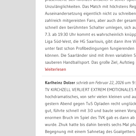
Unzulänglichkeiten. Das Match mit höchstens Regi
Auseinandersetzung eigentlich nicht zu schreibe
zahlreich mitgereisten Fans, aber auch der gesam
schnell den berühmten Schalter umlegen, sich au
7.3. ab 19:30 Uhr kommt es wahrscheinlich knüppe
Liga Süd-West, die HG Saarlouis, gibt dann ihre Vi
unter fast schon Profibedingungen fungierenden S
können. Die Saarländer sind mit ihren variablen
sauberen Handballsport. Das große Ziel, Aufstieg
Weiterlesen
Karlheinz Dolzer
schrieb am
Februar 22, 2026
um
9:
TV KIRCHZELL VERLIERT EXTREM EMOTIONALES 
hochdramatisches, von sehr vielen kleinen und auc
gestern Abend gegen TuS Opladen recht unglückl
gut, führte schnell mit 3:0 und baute seinen Vors
enormen Bruch im Spiel des TVK gab es dann ab M
wurde. Zhuk hatte bis dahin bereits sechs Mal pha
Begegnung mit einem Sahnetag des Goalgetters 