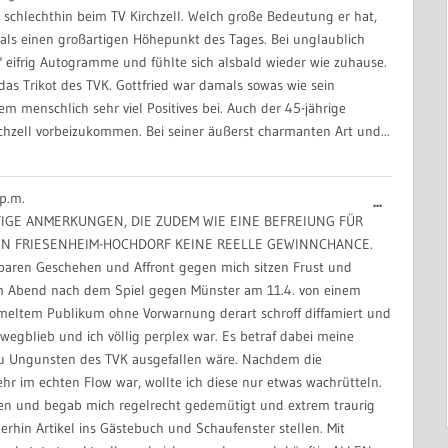
schlechthin beim TV Kirchzell. Welch große Bedeutung er hat,
 als einen großartigen Höhepunkt des Tages. Bei unglaublich
 eifrig Autogramme und fühlte sich alsbald wieder wie zuhause.
z das Trikot des TVK. Gottfried war damals sowas wie sein
m menschlich sehr viel Positives bei. Auch der 45-jährige
irchzell vorbeizukommen. Bei seiner äußerst charmanten Art und...
p.m.
Diese
...
TIGE ANMERKUNGEN, DIE ZUDEM WIE EINE BEFREIUNG FÜR
Metabox
EGEN FRIESENHEIM-HOCHDORF KEINE REELLE GEWINNCHANCE.
ein-/aus
aren Geschehen und Affront gegen mich sitzen Frust und
am Abend nach dem Spiel gegen Münster am 11.4. von einem
mmeltem Publikum ohne Vorwarnung derart schroff diffamiert und
egblieb und ich völlig perplex war. Es betraf dabei meine
t zu Ungunsten des TVK ausgefallen wäre. Nachdem die
ehr im echten Flow war, wollte ich diese nur etwas wachrütteln.
ehen und begab mich regelrecht gedemütigt und extrem traurig
rhin Artikel ins Gästebuch und Schaufenster stellen. Mit