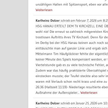
unzähligen Hallen mit Spitzensport, eben vor alle
Weiterlesen
Karlheinz Dolzer
schrieb am
Februar 7, 2026
um
8:2
HSG HANAU ERTEILT DEM TV KIRCHZELL EINE ÜB
wohl nix! Die erneut so zahlreich mitgereisten K
trostlosen Auftritts ihres TV Kirchzell. Denn fü
im Derby bei der HSG Hanau keinen auch noch so 
enttäuschte man auf ganzer Linie und ergab sich 
Mittelmann Tim Häufglöckner fehlte der eigentli
keiner Minute des Spiels kompensiert werden, er 
Viertelstunde gab es zu viele technische Fehler, 
Zudem war das häufig praktizierte Überzahlspiel
einstecken musste; der Teufel steckte also sehr 
waren mit Verlaub schon recht krass und eine zu 
26:36 (Halbzeit 11:19)- Niederlage resultierte ebe
Außnahme der Außenspieler...
Weiterlesen
Karlheinz Dolzer
schrieb am
Januar 25, 2026
um
10: