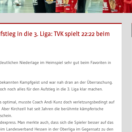
tieg in die 3. Liga: TVK spielt 22:22 beim
r deutlichen Niederlage im Heimspiel sehr gut beim Favoriten in
en bekannten Kampfgeist und war nah dran an der Überraschung.
ch noch alles für den Aufstieg in die 3. Liga klar machen.
als optimal, musste Coach Andi Kunz doch verletzungsbedingt auf
 Aber Kirchzell hat seit Jahren die berühmte kämpferische
schein.
express. Man merkte auch, dass sich die Spieler besser auf das
a beim Landesverband Hessen in der Oberliga im Gegensatz zu den