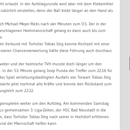
t erlaubt. In der Aufstiegsrunde wird aber mit dem Klebemittel
r natürlich einstellen, denn der Ball klebt länger an den Hand als
h Michael Meyer-Ricks nach vier Minuten zum 0:1. Der in der
ngeschlagenen Heimmannschaft gelang es dann auch bis zum
n.
m Verbund mit Torhüter Tobias Jörg konnte Kirchzell mit einer
besseren Chancenverwertung hätte diese Führung auch durchaus
 weiter und der heimische TVH musste doch länger um den
. In der 53. Minute gelang Josip Punda der Treffer zum 22:16 für
es Spiel verletzungsbedingten Ausfalls von Torwart Tobias Jörg
isierte jetzt nochmal alle Kräfte und konnte den Rückstand zum
usgleich zum 22:22.
ppenspielen weiter um den Aufstieg. Am kommenden Samstag
us gemeinsamen 3. Liga-Zeiten, der HSC Bad Neustadt in die
, dass Torhüter Tobias Jörg nach seiner in Hochdorf erlittenen
 und der Mannschaft helfen kann.