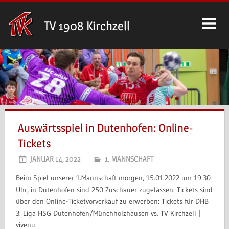
Zum
Inhalt
TV 1908 Kirchzell
springen
Auswärtsspiel in Dutenhofen: Online-
Tickets
JANUAR 14, 2022
1. MANNSCHAFT
Beim Spiel unserer 1.Mannschaft morgen, 15.01.2022 um 19:30
Uhr, in Dutenhofen sind 250 Zuschauer zugelassen. Tickets sind
über den Online-Ticketvorverkauf zu erwerben: Tickets für DHB
3. Liga HSG Dutenhofen/Münchholzhausen vs. TV Kirchzell |
vivenu