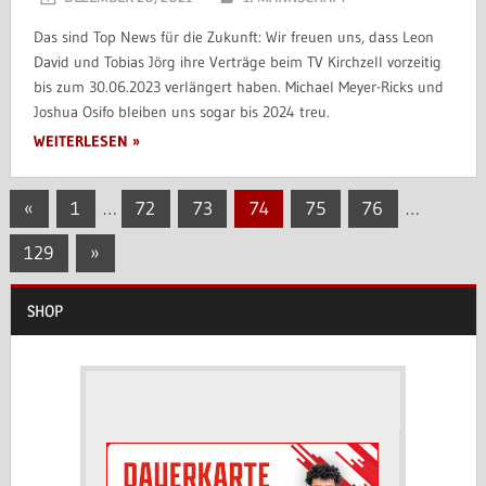
Das sind Top News für die Zukunft: Wir freuen uns, dass Leon
David und Tobias Jörg ihre Verträge beim TV Kirchzell vorzeitig
bis zum 30.06.2023 verlängert haben. Michael Meyer-Ricks und
Joshua Osifo bleiben uns sogar bis 2024 treu.
WEITERLESEN
Seitennummerierung
Vorherige
«
1
…
72
73
74
75
76
…
Beiträge
der
Nächste
129
»
Beiträge
Beiträge
SHOP