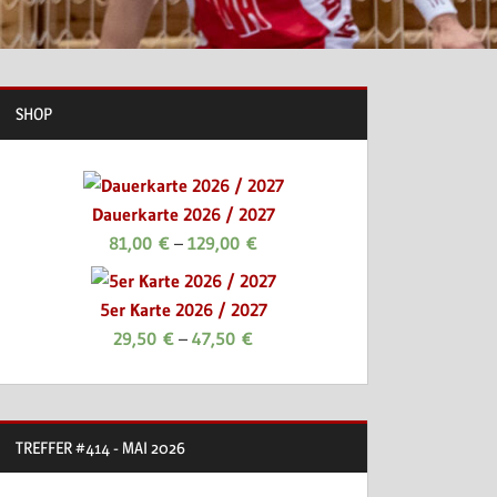
SHOP
Dauerkarte 2026 / 2027
81,00
€
–
129,00
€
5er Karte 2026 / 2027
29,50
€
–
47,50
€
TREFFER #414 - MAI 2026