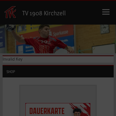
Zum
Inhalt
TV 1908 Kirchzell
springen
Invalid Key
SHOP