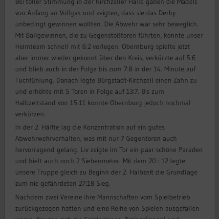
Bei toller Stimmung in der Kirchzeller Halle gaben die Mädels
von Anfang an Vollgas und zeigten, dass sie das Derby
unbedingt gewinnen wollten. Die Abwehr war sehr beweglich.
Mit Ballgewinnen, die zu Gegenstoßtoren führten, konnte unser
Heimteam schnell mit 6:2 vorlegen. Obernburg spielte jetzt
aber immer wieder gekonnt über den Kreis, verkürzte auf 5:6
und blieb auch in der Folge bis zum 7:8 in der 14. Minute auf
Tuchfühlung. Danach legte Bürgstadt-Kirchzell einen Zahn zu
und erhöhte mit 5 Toren in Folge auf 13:7. Bis zum
Halbzeitstand von 15:11 konnte Obernburg jedoch nochmal
verkürzen.
In der 2. Hälfte lag die Konzentration auf ein gutes
Abwehrwehrverhalten, was mit nur 7 Gegentoren auch
hervorragend gelang. Liv zeigte im Tor ein paar schöne Paraden
und hielt auch noch 2 Siebenmeter. Mit dem 20 : 12 legte
unsere Truppe gleich zu Beginn der 2. Halbzeit die Grundlage
zum nie gefährdeten 27:18 Sieg.
Nachdem zwei Vereine ihre Mannschaften vom Spielbetrieb
zurückgezogen hatten und eine Reihe von Spielen ausgefallen