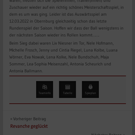
waren, freuten sich die Spielerinnen, Trainer(innen) und
Zuschauer wieder auf ein richtig schönes Meisterschaftsspiel, in
dem es um was ging. Leider ist das Auswärtsspiel am
12.03.2022 in Obernburg gleichzeitig schon das letzte
Rundenspiel der Saison. Hoffen wir dass der Ball wenigstens in
der nächsten Saison wieder ins Rollen kommt…….
Beim Sieg dabei waren Liv Niesner im Tor, Nele Hofmann,
Michelle Frosch, Jenny und Cintia Riegel, Luna Kolbe, Luana
Wörner, Eva Nowak, Lena Kolke, Nele Bundschuh, Maja
Sommer, Lea-Sophia Meisenzahl, Antonia Scheurich und
Antonia Ballmann.
Teaminfo
Tabelle
Spieplan
Beitragsnavigation
Vorheriger Beitrag
Revanche geglückt