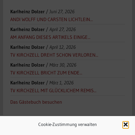
Karlheinz Dolzer
/
Juni 27, 2026
ANDI WOLFF UND CARSTEN LICHTLEIN...
Karlheinz Dolzer
/
April 27, 2026
AM ANFANG DIESES ARTIKELS EINIGE...
Karlheinz Dolzer
/
April 12, 2026
TV KIRCHZELL DREHT SCHON VERLOREN...
Karlheinz Dolzer
/
März 30, 2026
TV KIRCHZELL BRICHT ZUM ENDE...
Karlheinz Dolzer
/
März 1, 2026
TV KIRCHZELL MIT GLÜCKLICHEM REMIS...
Das Gästebuch besuchen
Cookie-Zustimmung verwalten