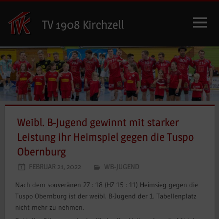
Zum
Inhalt
TV 1908 Kirchzell
springen
Weibl. B-Jugend gewinnt mit starker
Leistung ihr Heimspiel gegen die Tuspo
Obernburg
FEBRUAR 21, 2022
WB-JUGEND
Nach dem souveränen 27 : 18 (HZ 15 : 11) Heimsieg gegen die
Tuspo Obernburg ist der weibl. B-Jugend der 1. Tabellenplatz
nicht mehr zu nehmen.