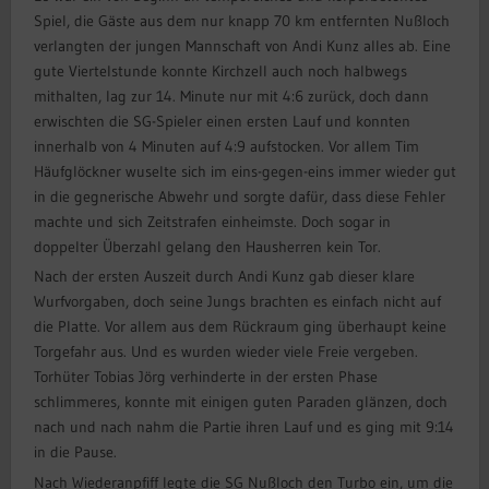
Spiel, die Gäste aus dem nur knapp 70 km entfernten Nußloch
verlangten der jungen Mannschaft von Andi Kunz alles ab. Eine
gute Viertelstunde konnte Kirchzell auch noch halbwegs
mithalten, lag zur 14. Minute nur mit 4:6 zurück, doch dann
erwischten die SG-Spieler einen ersten Lauf und konnten
innerhalb von 4 Minuten auf 4:9 aufstocken. Vor allem Tim
Häufglöckner wuselte sich im eins-gegen-eins immer wieder gut
in die gegnerische Abwehr und sorgte dafür, dass diese Fehler
machte und sich Zeitstrafen einheimste. Doch sogar in
doppelter Überzahl gelang den Hausherren kein Tor.
Nach der ersten Auszeit durch Andi Kunz gab dieser klare
Wurfvorgaben, doch seine Jungs brachten es einfach nicht auf
die Platte. Vor allem aus dem Rückraum ging überhaupt keine
Torgefahr aus. Und es wurden wieder viele Freie vergeben.
Torhüter Tobias Jörg verhinderte in der ersten Phase
schlimmeres, konnte mit einigen guten Paraden glänzen, doch
nach und nach nahm die Partie ihren Lauf und es ging mit 9:14
in die Pause.
Nach Wiederanpfiff legte die SG Nußloch den Turbo ein, um die