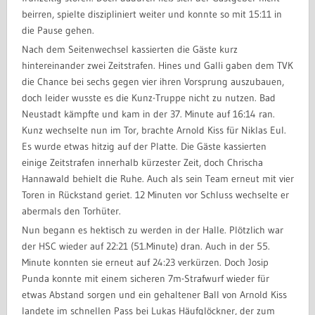
beirren, spielte diszipliniert weiter und konnte so mit 15:11 in
die Pause gehen.
Nach dem Seitenwechsel kassierten die Gäste kurz
hintereinander zwei Zeitstrafen. Hines und Galli gaben dem TVK
die Chance bei sechs gegen vier ihren Vorsprung auszubauen,
doch leider wusste es die Kunz-Truppe nicht zu nutzen. Bad
Neustadt kämpfte und kam in der 37. Minute auf 16:14 ran.
Kunz wechselte nun im Tor, brachte Arnold Kiss für Niklas Eul.
Es wurde etwas hitzig auf der Platte. Die Gäste kassierten
einige Zeitstrafen innerhalb kürzester Zeit, doch Chrischa
Hannawald behielt die Ruhe. Auch als sein Team erneut mit vier
Toren in Rückstand geriet. 12 Minuten vor Schluss wechselte er
abermals den Torhüter.
Nun begann es hektisch zu werden in der Halle. Plötzlich war
der HSC wieder auf 22:21 (51.Minute) dran. Auch in der 55.
Minute konnten sie erneut auf 24:23 verkürzen. Doch Josip
Punda konnte mit einem sicheren 7m-Strafwurf wieder für
etwas Abstand sorgen und ein gehaltener Ball von Arnold Kiss
landete im schnellen Pass bei Lukas Häufglöckner, der zum