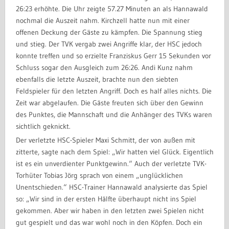
26:23 erhöhte. Die Uhr zeigte 57.27 Minuten an als Hannawald
nochmal die Auszeit nahm. Kirchzell hatte nun mit einer
offenen Deckung der Gäste zu kämpfen. Die Spannung stieg
und stieg. Der TVK vergab zwei Angriffe klar, der HSC jedoch
konnte treffen und so erzielte Franziskus Gerr 15 Sekunden vor
Schluss sogar den Ausgleich zum 26:26. Andi Kunz nahm
ebenfalls die letzte Auszeit, brachte nun den siebten
Feldspieler für den letzten Angriff. Doch es half alles nichts. Die
Zeit war abgelaufen. Die Gäste freuten sich über den Gewinn
des Punktes, die Mannschaft und die Anhänger des TVKs waren
sichtlich geknickt.
Der verletzte HSC-Spieler Maxi Schmitt, der von außen mit
zitterte, sagte nach dem Spiel: „Wir hatten viel Glück. Eigentlich
ist es ein unverdienter Punktgewinn.“ Auch der verletzte TVK-
Torhüter Tobias Jörg sprach von einem „unglücklichen
Unentschieden.“ HSC-Trainer Hannawald analysierte das Spiel
so: „Wir sind in der ersten Hälfte überhaupt nicht ins Spiel
gekommen. Aber wir haben in den letzten zwei Spielen nicht
gut gespielt und das war wohl noch in den Köpfen. Doch ein