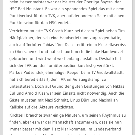
beim Hessenmeister war der Meister der Oberliga Bayern, der
HSC Bad Neustadt. Es war ein spannendes Spiel das mit einem
Punktverlust für den TVK, aber auf der anderen Seite mit einem
Punktgewinn für den HSC endete.
Verzichten musste TVK-Coach Kunz bei diesem Spiel neben Tim
Häufglöckner, der sich eine Handverletzung zugezogen hatte,
auch auf Torhüter Tobias Jörg. Dieser erlitt einen Muskelfaserriss
im Oberschenkel und hat sich auch noch die linke Handwurzel
gebrochen und wird wohl wochenlang ausfallen. Deshalb hat
sich der TVK auf der Torhüterposition kurzfristig verstärkt.
Markus Podsendek, ehemaliger Keeper beim TV Großwallstadt,
hat sich bereit erklärt, den TVK im Aufstiegskampf zu
unterstützen. Doch auf Grund der guten Leistungen von Niklas
Eul und Arnold Kiss war sein Einsatz nicht notwendig. Auch die
Gäste mussten mit Maxi Schmitt, Linus Dürr und Maximilian
Kalliske auf drei Akteure verzichten.
Kirchzell brauchte zwar einige Minuten, um seinen Rhythmus zu
finden, aber es war der Mannschaft anzumerken, dass sie nun
immer besser mit dem Harz klar kommen. Im Landesverband