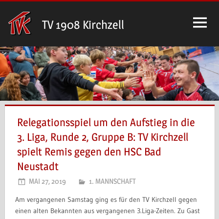
Zum
Inhalt
TV 1908 Kirchzell
springen
Relegationsspiel um den Aufstieg in die
3. Liga, Runde 2, Gruppe B: TV Kirchzell
spielt Remis gegen den HSC Bad
Neustadt
MAI 27, 2019
1. MANNSCHAFT
Am vergangenen Samstag ging es für den TV Kirchzell gegen
einen alten Bekannten aus vergangenen 3.Liga-Zeiten. Zu Gast