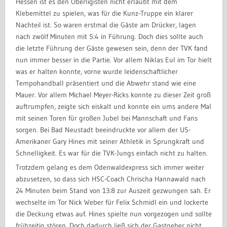
Hessen ist es den Oberligisten nicht erlaubt mit dem
Klebemittel zu spielen, was für die Kunz-Truppe ein klarer
Nachteil ist. So waren erstmal die Gäste am Drücker, lagen
nach zwölf Minuten mit 5:4 in Führung. Doch dies sollte auch
die letzte Führung der Gäste gewesen sein, denn der TVK fand
nun immer besser in die Partie. Vor allem Niklas Eul im Tor hielt
was er halten konnte, vorne wurde leidenschaftlicher
Tempohandball präsentiert und die Abwehr stand wie eine
Mauer. Vor allem Michael Meyer-Ricks konnte zu dieser Zeit groß
auftrumpfen, zeigte sich eiskalt und konnte ein ums andere Mal
mit seinen Toren für großen Jubel bei Mannschaft und Fans
sorgen. Bei Bad Neustadt beeindruckte vor allem der US-
Amerikaner Gary Hines mit seiner Athletik in Sprungkraft und
Schnelligkeit. Es war für die TVK-Jungs einfach nicht zu halten.
Trotzdem gelang es dem Odenwaldexpress sich immer weiter
abzusetzen, so dass sich HSC-Coach Chrischa Hannawald nach
24 Minuten beim Stand von 13:8 zur Auszeit gezwungen sah. Er
wechselte im Tor Nick Weber für Felix Schmidl ein und lockerte
die Deckung etwas auf. Hines spielte nun vorgezogen und sollte
frühzeitig stören. Doch dadurch ließ sich der Gastgeber nicht