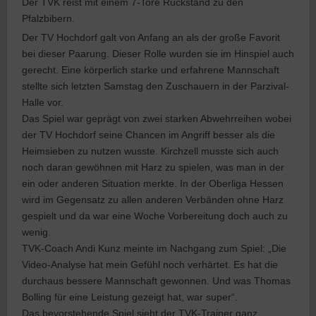
Der TVK reist mit einem 7-Tore Rückstand zu den
Pfalzbibern.
Der TV Hochdorf galt von Anfang an als der große Favorit
bei dieser Paarung. Dieser Rolle wurden sie im Hinspiel auch
gerecht. Eine körperlich starke und erfahrene Mannschaft
stellte sich letzten Samstag den Zuschauern in der Parzival-
Halle vor.
Das Spiel war geprägt von zwei starken Abwehrreihen wobei
der TV Hochdorf seine Chancen im Angriff besser als die
Heimsieben zu nutzen wusste. Kirchzell musste sich auch
noch daran gewöhnen mit Harz zu spielen, was man in der
ein oder anderen Situation merkte. In der Oberliga Hessen
wird im Gegensatz zu allen anderen Verbänden ohne Harz
gespielt und da war eine Woche Vorbereitung doch auch zu
wenig.
TVK-Coach Andi Kunz meinte im Nachgang zum Spiel: „Die
Video-Analyse hat mein Gefühl noch verhärtet. Es hat die
durchaus bessere Mannschaft gewonnen. Und was Thomas
Bolling für eine Leistung gezeigt hat, war super“.
Das bevorstehende Spiel sieht der TVK-Trainer ganz