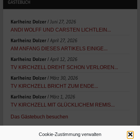
GÄSTEBUCH
Karlheinz Dolzer
Juni 27, 2026
/
ANDI WOLFF UND CARSTEN LICHTLEIN...
Karlheinz Dolzer
April 27, 2026
/
AM ANFANG DIESES ARTIKELS EINIGE...
Karlheinz Dolzer
April 12, 2026
/
TV KIRCHZELL DREHT SCHON VERLOREN...
Karlheinz Dolzer
März 30, 2026
/
TV KIRCHZELL BRICHT ZUM ENDE...
Karlheinz Dolzer
März 1, 2026
/
TV KIRCHZELL MIT GLÜCKLICHEM REMIS...
Das Gästebuch besuchen
Cookie-Zustimmung verwalten