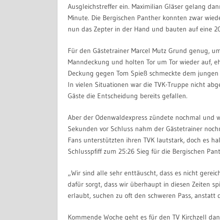
Ausgleichstreffer ein. Maximilian Gläser gelang dann
Minute. Die Bergischen Panther konnten zwar wiede
nun das Zepter in der Hand und bauten auf eine 2
Für den Gästetrainer Marcel Mutz Grund genug, um
Manndeckung und holten Tor um Tor wieder auf, ehe
Deckung gegen Tom Spieß schmeckte dem jungen Te
In vielen Situationen war die TVK-Truppe nicht abg
Gäste die Entscheidung bereits gefallen.
Aber der Odenwaldexpress zündete nochmal und war
Sekunden vor Schluss nahm der Gästetrainer nochma
Fans unterstützten ihren TVK lautstark, doch es hal
Schlusspfiff zum 25:26 Sieg für die Bergischen Pant
„Wir sind alle sehr enttäuscht, dass es nicht gere
dafür sorgt, dass wir überhaupt in diesen Zeiten sp
erlaubt, suchen zu oft den schweren Pass, anstatt 
Kommende Woche geht es für den TV Kirchzell dann