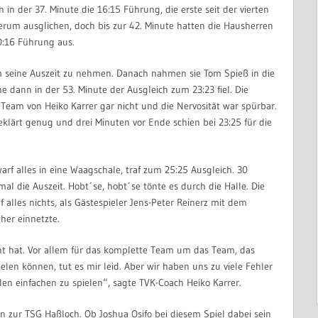
 in der 37. Minute die 16:15 Führung, die erste seit der vierten
rum ausglichen, doch bis zur 42. Minute hatten die Hausherren
0:16 Führung aus.
 seine Auszeit zu nehmen. Danach nahmen sie Tom Spieß in die
 dann in der 53. Minute der Ausgleich zum 23:23 fiel. Die
am von Heiko Karrer gar nicht und die Nervosität war spürbar.
eklärt genug und drei Minuten vor Ende schien bei 23:25 für die
f alles in eine Waagschale, traf zum 25:25 Ausgleich. 30
l die Auszeit. Hobt´se, hobt´se tönte es durch die Halle. Die
f alles nichts, als Gästespieler Jens-Peter Reinerz mit dem
her einnetzte.
icht hat. Vor allem für das komplette Team um das Team, das
ielen können, tut es mir leid. Aber wir haben uns zu viele Fehler
den einfachen zu spielen“, sagte TVK-Coach Heiko Karrer.
 zur TSG Haßloch. Ob Joshua Osifo bei diesem Spiel dabei sein