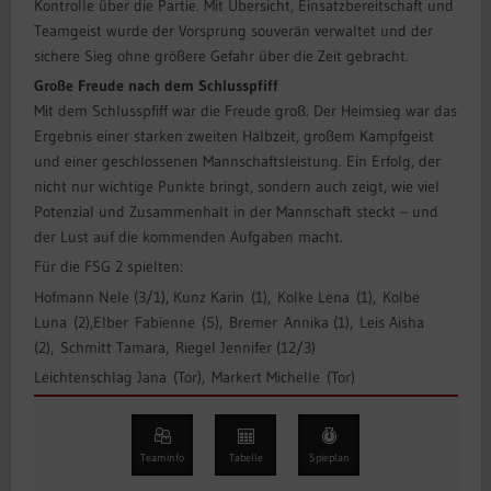
Kontrolle über die Partie. Mit Übersicht, Einsatzbereitschaft und
Teamgeist wurde der Vorsprung souverän verwaltet und der
sichere Sieg ohne größere Gefahr über die Zeit gebracht.
Große Freude nach dem Schlusspfiff
Mit dem Schlusspfiff war die Freude groß. Der Heimsieg war das
Ergebnis einer starken zweiten Halbzeit, großem Kampfgeist
und einer geschlossenen Mannschaftsleistung. Ein Erfolg, der
nicht nur wichtige Punkte bringt, sondern auch zeigt, wie viel
Potenzial und Zusammenhalt in der Mannschaft steckt – und
der Lust auf die kommenden Aufgaben macht.
Für die FSG 2 spielten:
Hofmann Nele (3/1), Kunz Karin (1), Kolke Lena (1), Kolbe
Luna (2),Elber Fabienne (5), Bremer Annika (1), Leis Aisha
(2), Schmitt Tamara, Riegel Jennifer (12/3)
Leichtenschlag Jana (Tor), Markert Michelle (Tor)
Teaminfo
Tabelle
Spieplan