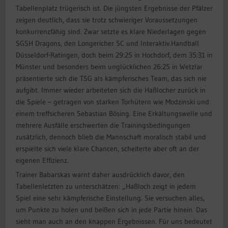
Tabellenplatz trügerisch ist. Die jüngsten Ergebnisse der Pfälzer
zeigen deutlich, dass sie trotz schwieriger Voraussetzungen
konkurrenzfähig sind. Zwar setzte es klare Niederlagen gegen
SGSH Dragons, den Longericher SC und Interaktiv.Handball
Düsseldorf-Ratingen, doch beim 29:25 in Hochdorf, dem 35:31 in
Münster und besonders beim unglücklichen 26:25 in Wetzlar
präsentierte sich die TSG als kämpferisches Team, das sich nie
aufgibt. Immer wieder arbeiteten sich die Haßlocher zurück in
die Spiele – getragen von starken Torhütern wie Modzinski und
einem treffsicheren Sebastian Bösing. Eine Erkältungswelle und
mehrere Ausfälle erschwerten die Trainingsbedingungen
zusätzlich, dennoch blieb die Mannschaft moralisch stabil und
erspielte sich viele klare Chancen, scheiterte aber oft an der
eigenen Effizienz.
Trainer Babarskas warnt daher ausdrücklich davor, den
Tabellenletzten zu unterschätzen: „Haßloch zeigt in jedem
Spiel eine sehr kämpferische Einstellung. Sie versuchen alles,
um Punkte zu holen und beißen sich in jede Partie hinein. Das
sieht man auch an den knappen Ergebnissen. Für uns bedeutet