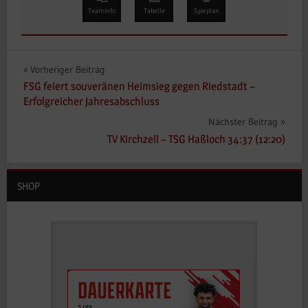
Teaminfo
Tabelle
Spieplan
Beitragsnavigation
Vorheriger Beitrag
FSG feiert souveränen Heimsieg gegen Riedstadt –
Erfolgreicher Jahresabschluss
Nächster Beitrag
TV Kirchzell – TSG Haßloch 34:37 (12:20)
SHOP