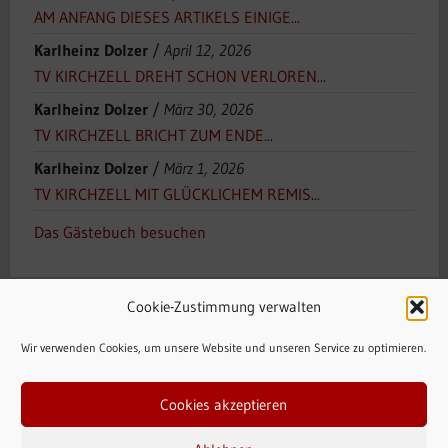
AM ANFANG DIESES ARTIKELS EINIGE...
Karlheinz Dolzer
/
April 12, 2026
TV KIRCHZELL DREHT SCHON VERLOREN...
Karlheinz Dolzer
/
März 30, 2026
TV KIRCHZELL BRICHT ZUM ENDE...
Karlheinz Dolzer
/
März 1, 2026
TV KIRCHZELL MIT GLÜCKLICHEM REMIS...
Das Gästebuch besuchen
Cookie-Zustimmung verwalten
Wir verwenden Cookies, um unsere Website und unseren Service zu optimieren.
Cookies akzeptieren
Zahlungsarten
Versandarten
Widerrufsbelehrung
AGB