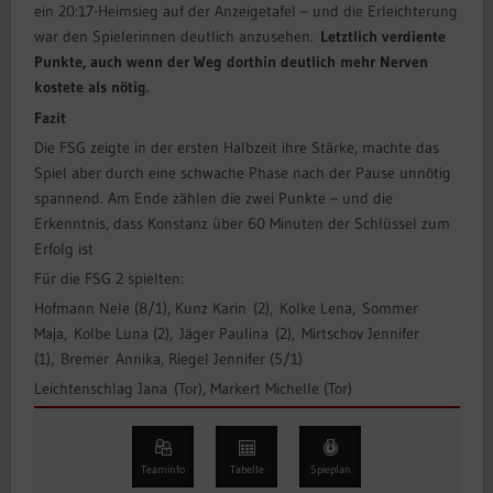
ein 20:17-Heimsieg auf der Anzeigetafel – und die Erleichterung
war den Spielerinnen deutlich anzusehen.
Letztlich verdiente
Punkte, auch wenn der Weg dorthin deutlich mehr Nerven
kostete als nötig.
Fazit
Die FSG zeigte in der ersten Halbzeit ihre Stärke, machte das
Spiel aber durch eine schwache Phase nach der Pause unnötig
spannend. Am Ende zählen die zwei Punkte – und die
Erkenntnis, dass Konstanz über 60 Minuten der Schlüssel zum
Erfolg ist
Für die FSG 2 spielten:
Hofmann Nele (8/1), Kunz Karin (2), Kolke Lena, Sommer
Maja, Kolbe Luna (2), Jäger Paulina (2), Mirtschov Jennifer
(1), Bremer Annika, Riegel Jennifer (5/1)
Leichtenschlag Jana (Tor), Markert Michelle (Tor)
Teaminfo
Tabelle
Spieplan