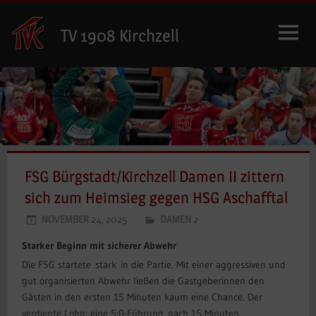
Zum
Inhalt
TV 1908 Kirchzell
springen
FSG Bürgstadt/Kirchzell Damen II zittern
sich zum Heimsieg gegen HSG Aschafftal
NOVEMBER 24, 2025
DAMEN 2
Starker Beginn mit sicherer Abwehr
Die FSG startete stark in die Partie. Mit einer aggressiven und
gut organisierten Abwehr ließen die Gastgeberinnen den
Gästen in den ersten 15 Minuten kaum eine Chance. Der
verdiente Lohn: eine 5:0-Führung nach 15 Minuten.