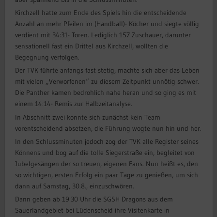
Kirchzell hatte zum Ende des Spiels hin die entscheidende
Anzahl an mehr Pfeilen im (Handball)- Köcher und siegte völlig
verdient mit 34:31- Toren. Lediglich 157 Zuschauer, darunter
sensationell fast ein Drittel aus Kirchzell, wollten die
Begegnung verfolgen.
Der TVK führte anfangs fast stetig, machte sich aber das Leben
mit vielen „Verworfenen“ zu diesem Zeitpunkt unnötig schwer.
Die Panther kamen bedrohlich nahe heran und so ging es mit
einem 14:14- Remis zur Halbzeitanalyse.
In Abschnitt zwei konnte sich zunächst kein Team
vorentscheidend absetzen, die Führung wogte nun hin und her.
In den Schlussminuten jedoch zog der TVK alle Register seines
Könnens und bog auf die tolle Siegerstraße ein, begleitet von
Jubelgesängen der so treuen, eigenen Fans. Nun heißt es, den
so wichtigen, ersten Erfolg ein paar Tage zu genießen, um sich
dann auf Samstag, 30.8., einzuschwören.
Dann geben ab 19:30 Uhr die SGSH Dragons aus dem
Sauerlandgebiet bei Lüdenscheid ihre Visitenkarte in