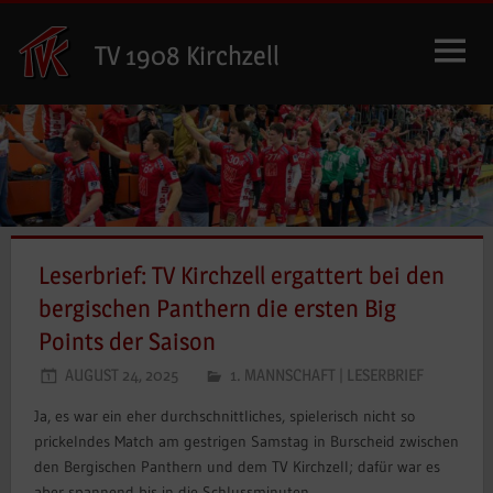
Zum
Inhalt
TV 1908 Kirchzell
springen
Leserbrief: TV Kirchzell ergattert bei den
bergischen Panthern die ersten Big
Points der Saison
AUGUST 24, 2025
1. MANNSCHAFT
|
LESERBRIEF
Ja, es war ein eher durchschnittliches, spielerisch nicht so
prickelndes Match am gestrigen Samstag in Burscheid zwischen
den Bergischen Panthern und dem TV Kirchzell; dafür war es
aber spannend bis in die Schlussminuten.