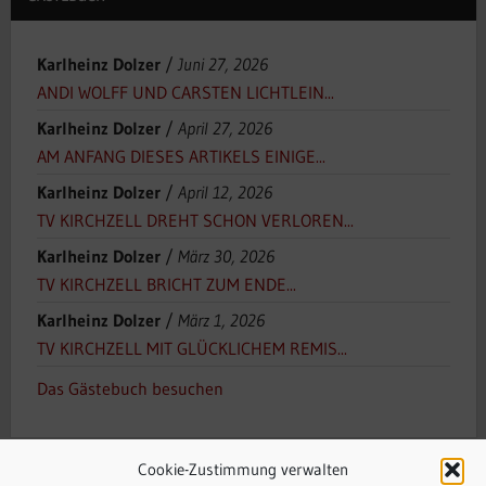
Karlheinz Dolzer
/
Juni 27, 2026
ANDI WOLFF UND CARSTEN LICHTLEIN...
Karlheinz Dolzer
/
April 27, 2026
AM ANFANG DIESES ARTIKELS EINIGE...
Karlheinz Dolzer
/
April 12, 2026
TV KIRCHZELL DREHT SCHON VERLOREN...
Karlheinz Dolzer
/
März 30, 2026
TV KIRCHZELL BRICHT ZUM ENDE...
Karlheinz Dolzer
/
März 1, 2026
TV KIRCHZELL MIT GLÜCKLICHEM REMIS...
Das Gästebuch besuchen
Cookie-Zustimmung verwalten