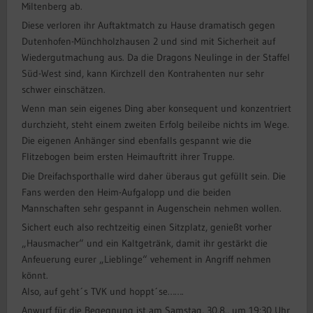
Miltenberg ab.
Diese verloren ihr Auftaktmatch zu Hause dramatisch gegen
Dutenhofen-Münchholzhausen 2 und sind mit Sicherheit auf
Wiedergutmachung aus. Da die Dragons Neulinge in der Staffel
Süd-West sind, kann Kirchzell den Kontrahenten nur sehr
schwer einschätzen.
Wenn man sein eigenes Ding aber konsequent und konzentriert
durchzieht, steht einem zweiten Erfolg beileibe nichts im Wege.
Die eigenen Anhänger sind ebenfalls gespannt wie die
Flitzebogen beim ersten Heimauftritt ihrer Truppe.
Die Dreifachsporthalle wird daher überaus gut gefüllt sein. Die
Fans werden den Heim-Aufgalopp und die beiden
Mannschaften sehr gespannt in Augenschein nehmen wollen.
Sichert euch also rechtzeitig einen Sitzplatz, genießt vorher
„Hausmacher“ und ein Kaltgetränk, damit ihr gestärkt die
Anfeuerung eurer „Lieblinge“ vehement in Angriff nehmen
könnt.
Also, auf geht´s TVK und hoppt´se…….
Anwurf für die Begegnung ist am Samstag, 30.8., um 19:30 Uhr