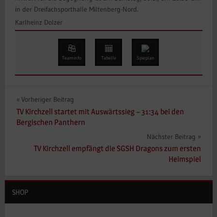
in der Dreifachsporthalle Miltenberg-Nord.
Karlheinz Dolzer
Teaminfo
Tabelle
Spieplan
Beitragsnavigation
Vorheriger Beitrag
TV Kirchzell startet mit Auswärtssieg – 31:34 bei den
Bergischen Panthern
Nächster Beitrag
TV Kirchzell empfängt die SGSH Dragons zum ersten
Heimspiel
SHOP