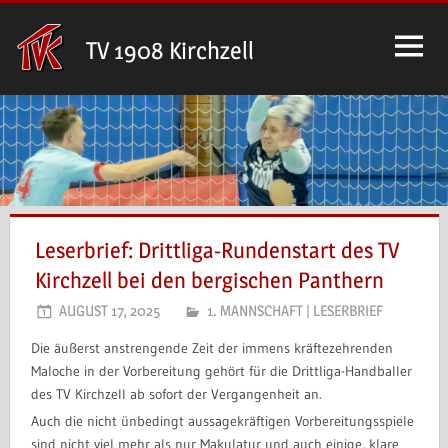
Zum
Inhalt
TV 1908 Kirchzell
springen
Leserbrief: Drittliga-Rundenstart des TV
Kirchzell bei den bergischen Panthern
AUGUST 17, 2025
1. MANNSCHAFT
|
LESERBRIEF
Die äußerst anstrengende Zeit der immens kräftezehrenden
Maloche in der Vorbereitung gehört für die Drittliga-Handballer
des TV Kirchzell ab sofort der Vergangenheit an.
Auch die nicht ünbedingt aussagekräftigen Vorbereitungsspiele
sind nicht viel mehr als nur Makulatur und auch einige, klare