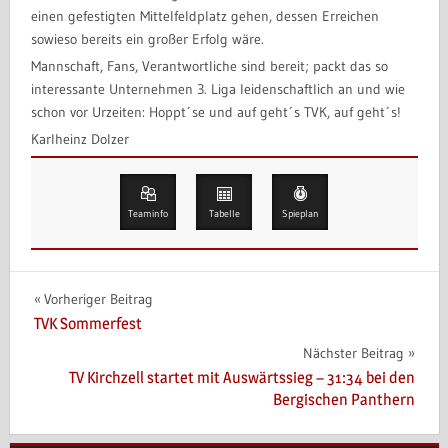
einen gefestigten Mittelfeldplatz gehen, dessen Erreichen
sowieso bereits ein großer Erfolg wäre.
Mannschaft, Fans, Verantwortliche sind bereit; packt das so
interessante Unternehmen 3. Liga leidenschaftlich an und wie
schon vor Urzeiten: Hoppt´se und auf geht´s TVK, auf geht´s!
Karlheinz Dolzer
Teaminfo
Tabelle
Spieplan
Beitragsnavigation
Vorheriger Beitrag
TVK Sommerfest
Nächster Beitrag
TV Kirchzell startet mit Auswärtssieg – 31:34 bei den
Bergischen Panthern