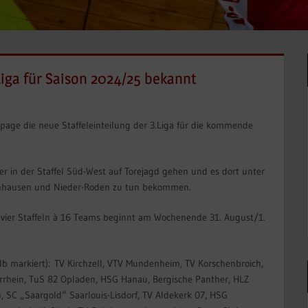
Liga für Saison 2024/25 bekannt
age die neue Staffeleinteilung der 3.Liga für die kommende
er in der Staffel Süd-West auf Torejagd gehen und es dort unter
lnhausen und Nieder-Roden zu tun bekommen.
mt vier Staffeln à 16 Teams beginnt am Wochenende 31. August/1.
elb markiert): TV Kirchzell, VTV Mundenheim, TV Korschenbroich,
rrhein, TuS 82 Opladen, HSG Hanau, Bergische Panther, HLZ
 SC „Saargold“ Saarlouis-Lisdorf, TV Aldekerk 07, HSG