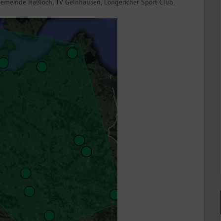
emeinde Haßloch, TV Gelnhausen, Longericher Sport Club.