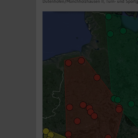
Dutenhofen/Münchholzhausen II, Turn- und Sportg