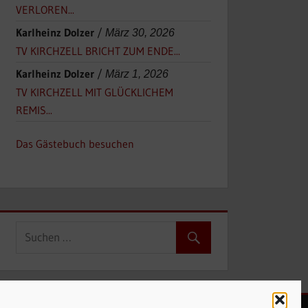
VERLOREN...
Karlheinz Dolzer
/
März 30, 2026
TV KIRCHZELL BRICHT ZUM ENDE...
Karlheinz Dolzer
/
März 1, 2026
TV KIRCHZELL MIT GLÜCKLICHEM
REMIS...
Das Gästebuch besuchen