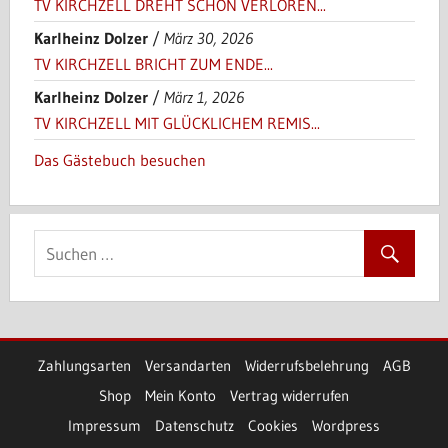
TV KIRCHZELL DREHT SCHON VERLOREN...
Karlheinz Dolzer
/
März 30, 2026
TV KIRCHZELL BRICHT ZUM ENDE...
Karlheinz Dolzer
/
März 1, 2026
TV KIRCHZELL MIT GLÜCKLICHEM REMIS...
Das Gästebuch besuchen
Zahlungsarten
Versandarten
Widerrufsbelehrung
AGB
Shop
Mein Konto
Vertrag widerrufen
Impressum
Datenschutz
Cookies
Wordpress