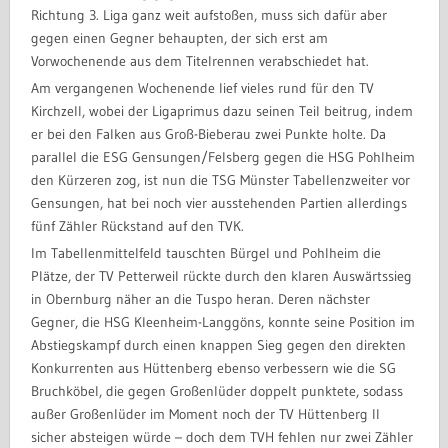
Richtung 3. Liga ganz weit aufstoßen, muss sich dafür aber
gegen einen Gegner behaupten, der sich erst am
Vorwochenende aus dem Titelrennen verabschiedet hat.
Am vergangenen Wochenende lief vieles rund für den TV
Kirchzell, wobei der Ligaprimus dazu seinen Teil beitrug, indem
er bei den Falken aus Groß-Bieberau zwei Punkte holte. Da
parallel die ESG Gensungen/Felsberg gegen die HSG Pohlheim
den Kürzeren zog, ist nun die TSG Münster Tabellenzweiter vor
Gensungen, hat bei noch vier ausstehenden Partien allerdings
fünf Zähler Rückstand auf den TVK.
Im Tabellenmittelfeld tauschten Bürgel und Pohlheim die
Plätze, der TV Petterweil rückte durch den klaren Auswärtssieg
in Obernburg näher an die Tuspo heran. Deren nächster
Gegner, die HSG Kleenheim-Langgöns, konnte seine Position im
Abstiegskampf durch einen knappen Sieg gegen den direkten
Konkurrenten aus Hüttenberg ebenso verbessern wie die SG
Bruchköbel, die gegen Großenlüder doppelt punktete, sodass
außer Großenlüder im Moment noch der TV Hüttenberg II
sicher absteigen würde – doch dem TVH fehlen nur zwei Zähler