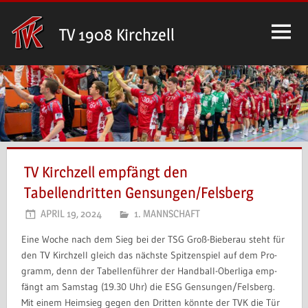
Zum
Inhalt
TV 1908 Kirchzell
springen
TV Kirchzell empfängt den
Tabellendritten Gensungen/Felsberg
APRIL 19, 2024
1. MANNSCHAFT
Ei­ne Wo­che nach dem Sieg bei der TSG Groß-Bie­berau steht für
den TV Kirch­zell gleich das nächs­te Spit­zen­spiel auf dem Pro­
gramm, denn der Ta­bel­len­füh­rer der Hand­ball-Ober­li­ga emp­
fängt am Sams­tag (19.30 Uhr) die ESG Gen­s­un­gen/Fels­berg.
Mit einem Heimsieg gegen den Dritten könnte der TVK die Tür