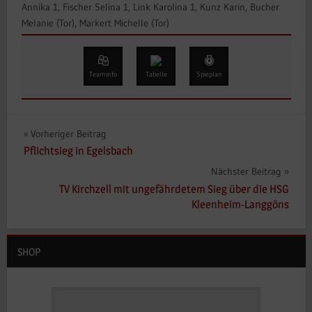
Annika 1, Fischer Selina 1, Link Karolina 1, Kunz Karin, Bucher
Melanie (Tor), Markert Michelle (Tor)
Teaminfo
Tabelle
Spieplan
Beitragsnavigation
Vorheriger Beitrag
Pflichtsieg in Egelsbach
Nächster Beitrag
TV Kirchzell mit ungefährdetem Sieg über die HSG
Kleenheim-Langgöns
SHOP