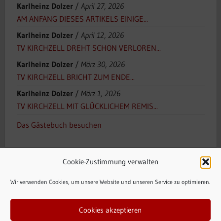
Karlheinz Dolzer
/
April 27, 2026
AM ANFANG DIESES ARTIKELS EINIGE...
Karlheinz Dolzer
/
April 12, 2026
TV KIRCHZELL DREHT SCHON VERLOREN...
Karlheinz Dolzer
/
März 30, 2026
TV KIRCHZELL BRICHT ZUM ENDE...
Karlheinz Dolzer
/
März 1, 2026
TV KIRCHZELL MIT GLÜCKLICHEM REMIS...
Das Gästebuch besuchen
Cookie-Zustimmung verwalten
Wir verwenden Cookies, um unsere Website und unseren Service zu optimieren.
Cookies akzeptieren