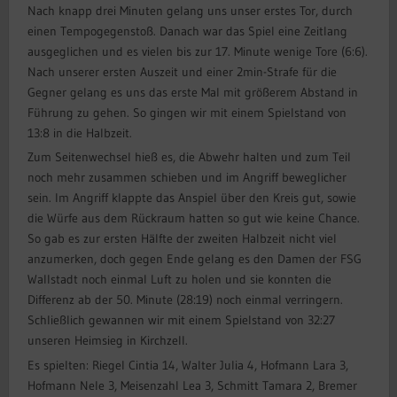
Nach knapp drei Minuten gelang uns unser erstes Tor, durch
einen Tempogegenstoß. Danach war das Spiel eine Zeitlang
ausgeglichen und es vielen bis zur 17. Minute wenige Tore (6:6).
Nach unserer ersten Auszeit und einer 2min-Strafe für die
Gegner gelang es uns das erste Mal mit größerem Abstand in
Führung zu gehen. So gingen wir mit einem Spielstand von
13:8 in die Halbzeit.
Zum Seitenwechsel hieß es, die Abwehr halten und zum Teil
noch mehr zusammen schieben und im Angriff beweglicher
sein. Im Angriff klappte das Anspiel über den Kreis gut, sowie
die Würfe aus dem Rückraum hatten so gut wie keine Chance.
So gab es zur ersten Hälfte der zweiten Halbzeit nicht viel
anzumerken, doch gegen Ende gelang es den Damen der FSG
Wallstadt noch einmal Luft zu holen und sie konnten die
Differenz ab der 50. Minute (28:19) noch einmal verringern.
Schließlich gewannen wir mit einem Spielstand von 32:27
unseren Heimsieg in Kirchzell.
Es spielten: Riegel Cintia 14, Walter Julia 4, Hofmann Lara 3,
Hofmann Nele 3, Meisenzahl Lea 3, Schmitt Tamara 2, Bremer