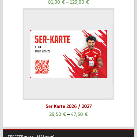
81,00
€
–
129,00
€
5er Karte 2026 / 2027
29,50
€
–
47,50
€
TREFFER #414 - MAI 2026