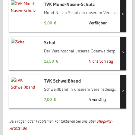
TVK Mund-Nasen-Schutz
Mund-Nasen-Schutz in unserem Vereinsdesign aus 100% Polyester / Microfaser
>
9,00
€
Verfügbar
Schal
Der Vereinsschal unseres Odenwaldexpress in rot und weiß ist für jeden Fan ein treuer Begleiter.
>
13,50
€
Nicht vorrätig
TVK Schweißband
Schweißband in unserem Vereinsdesign aus 80% Baumwolle und 20% Elasthan
>
7,00
€
5 vorrätig
Bei Fragen oder Problemen kontaktieren Sie uns über
shop@tv-
kirchzell.de
.