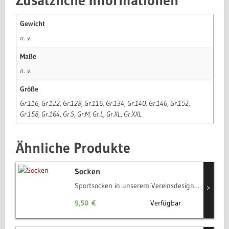
Gewicht
n. v.
Maße
n. v.
Größe
Gr.116, Gr.122, Gr.128, Gr.116, Gr.134, Gr.140, Gr.146, Gr.152,
Gr.158, Gr.164, Gr.S, Gr.M, Gr.L, Gr.XL, Gr.XXL
Ähnliche Produkte
Socken
Sportsocken in unserem Vereinsdesign aus Baumwolle, Polyamid und Lycra (Elastan)
>
9,50
€
Verfügbar