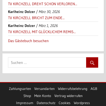
TV KIRCHZELL DREHT SCHON VERLOREN...
Karlheinz Dolzer
/
März 30, 2026
TV KIRCHZELL BRICHT ZUM ENDE...
Karlheinz Dolzer
/
März 1, 2026
TV KIRCHZELL MIT GLÜCKLICHEM REMIS...
Das Gästebuch besuchen
Zahlungsarten
Versandarten
Widerrufsbelehrung
AGB
Shop
Mein Konto
Vertrag widerrufen
Impressum
Datenschutz
Cookies
Wordpress