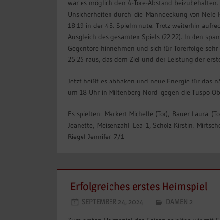
war es möglich den 4-Tore-Abstand beizubehalten. A
Unsicherheiten durch die Manndeckung von Nele Ho
18:19 in der 46. Spielminute. Trotz weiterhin auf
Ausgleich des gesamten Spiels (22:22). In den spa
Gegentore hinnehmen und sich für Torerfolge sehr
25:25 raus, das dem Ziel und der Leistung der erst
Jetzt heißt es abhaken und neue Energie für das n
um 18 Uhr in Miltenberg Nord gegen die Tuspo O
Es spielten: Markert Michelle (Tor), Bauer Laura (T
Jeanette, Meisenzahl Lea 1, Scholz Kirstin, Mirtsch
Riegel Jennifer 7/1
Erfolgreiches erstes Heimspiel
SEPTEMBER 24, 2024
DAMEN 2
Zum ersten Heimspiel der Saison spielten wir mit