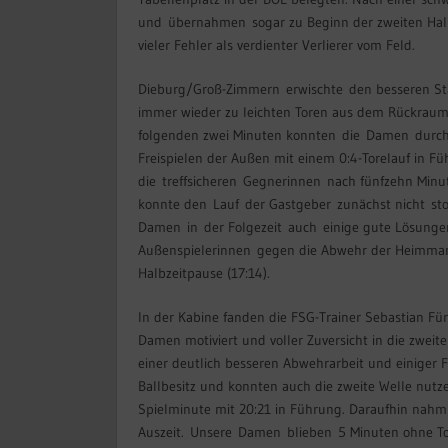
und übernahmen sogar zu Beginn der zweiten Halb
vieler Fehler als verdienter Verlierer vom Feld.
Dieburg/Groß-Zimmern erwischte den besseren St
immer wieder zu leichten Toren aus dem Rückraum.
folgenden zwei Minuten konnten die Damen durch 
Freispielen der Außen mit einem 0:4-Torelauf in Fü
die treffsicheren Gegnerinnen nach fünfzehn Minu
konnte den Lauf der Gastgeber zunächst nicht st
Damen in der Folgezeit auch einige gute Lösung
Außenspielerinnen gegen die Abwehr der Heimmanns
Halbzeitpause (17:14).
In der Kabine fanden die FSG-Trainer Sebastian Fü
Damen motiviert und voller Zuversicht in die zweite
einer deutlich besseren Abwehrarbeit und einiger
Ballbesitz und konnten auch die zweite Welle nutze
Spielminute mit 20:21 in Führung. Daraufhin nahm
Auszeit. Unsere Damen blieben 5 Minuten ohne To