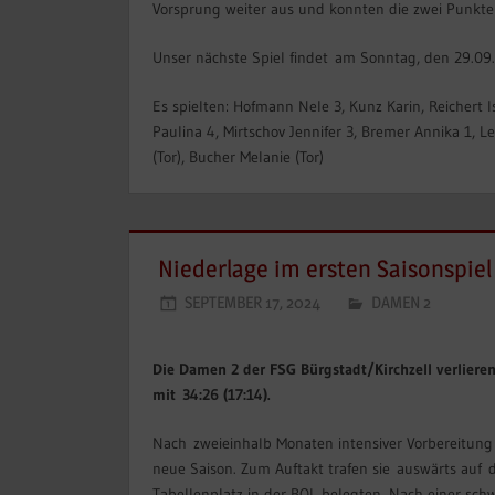
Vorsprung weiter aus und konnten die zwei Punkte 
Unser nächste Spiel findet am Sonntag, den 29.09
Es spielten: Hofmann Nele 3, Kunz Karin, Reichert Is
Paulina 4, Mirtschov Jennifer 3, Bremer Annika 1, Le
(Tor), Bucher Melanie (Tor)
Niederlage im ersten Saisonspiel
SEPTEMBER 17, 2024
DAMEN 2
Die Damen 2 der FSG Bürgstadt/Kirchzell verlier
mit
34:26 (17:14).
Nach zweieinhalb Monaten intensiver Vorbereitung
neue Saison. Zum Auftakt trafen sie auswärts auf 
Tabellenplatz in der BOL belegten. Nach einer sc