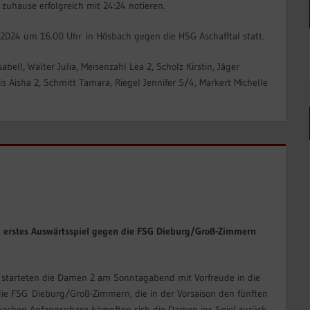
zuhause erfolgreich mit 24:24 notieren.
.2024 um 16.00 Uhr in Hösbach gegen die HSG Aschafftal statt.
abell, Walter Julia, Meisenzahl Lea 2, Scholz Kirstin, Jäger
is Aisha 2, Schmitt Tamara, Riegel Jennifer 5/4, Markert Michelle
en erstes Auswärtsspiel gegen die FSG Dieburg/Groß-Zimmern
 starteten die Damen 2 am Sonntagabend mit Vorfreude in die
die FSG Dieburg/Groß-Zimmern, die in der Vorsaison den fünften
hwachen Anfangsphase kämpften sich die Damen ins Spiel zurück