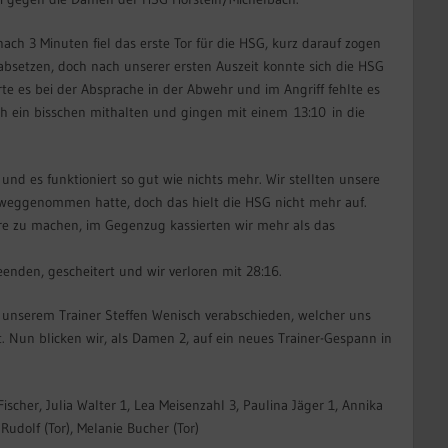
t nach 3 Minuten fiel das erste Tor für die HSG, kurz darauf zogen
g absetzen, doch nach unserer ersten Auszeit konnte sich die HSG
te es bei der Absprache in der Abwehr und im Angriff fehlte es
ch ein bisschen mithalten und gingen mit einem 13:10 in die
 und es funktioniert so gut wie nichts mehr. Wir stellten unsere
weggenommen hatte, doch das hielt die HSG nicht mehr auf.
ore zu machen, im Gegenzug kassierten wir mehr als das
eenden, gescheitert und wir verloren mit 28:16.
unserem Trainer Steffen Wenisch verabschieden, welcher uns
Nun blicken wir, als Damen 2, auf ein neues Trainer-Gespann in
Fischer, Julia Walter 1, Lea Meisenzahl 3, Paulina Jäger 1, Annika
dolf (Tor), Melanie Bucher (Tor)