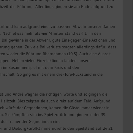
zeit die Führung. Allerdings gingen sie am Ende aufgrund zu
art und kam aufgrund einer zu passiven Abwehr unserer Damen
 Nach etwas mehr als vier Minuten stand es 4:1. In den
Ballgewinne in der Abwehr, gute Eins-gegen-Eins-Aktionen und
hrung gehen. Zu viele Ballverluste sorgten allerdings dafür, dass
ten wieder die Führung übernahmen (10:5). Auch eine Auszeit
oppen. Neben vielen Einzelaktionen fanden unsere
en im Zusammenspiel mit dem Kreis und den
chaft. So ging es mit einem drei-Tore-Rückstand in die
rst und André Wagner die richtigen Worte und so gingen die
 Halbzeit. Dies zeigten sie auch direkt auf dem Feld. Aufgrund
 Fehlwürfe der Gegnerinnen, kamen die Gäste immer wieder in
n. Sie kämpften sich ins Spiel zurück und gingen in der 39.
 der Trainer der Gegnerinnen eine
r und Dieburg/Groß-Zimmerndrehte den Spielstand auf 24:21.