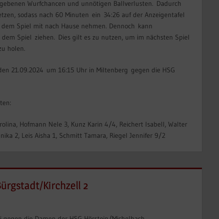
ergebenen Wurfchancen und unnötigen Ballverlusten. Dadurch
tzen, sodass nach 60 Minuten ein 34:26 auf der Anzeigentafel
us dem Spiel mit nach Hause nehmen. Dennoch kann
dem Spiel ziehen. Dies gilt es zu nutzen, um im nächsten Spiel
 zu holen.
 den 21.09.2024 um 16:15 Uhr in Miltenberg gegen die HSG
ten:
arolina, Hofmann Nele 3, Kunz Karin 4/4, Reichert Isabell, Walter
nika 2, Leis Aisha 1, Schmitt Tamara, Riegel Jennifer 9/2
rgstadt/Kirchzell 2
 Mai gegen die Damen der HSG Hörstein/Michelbach.