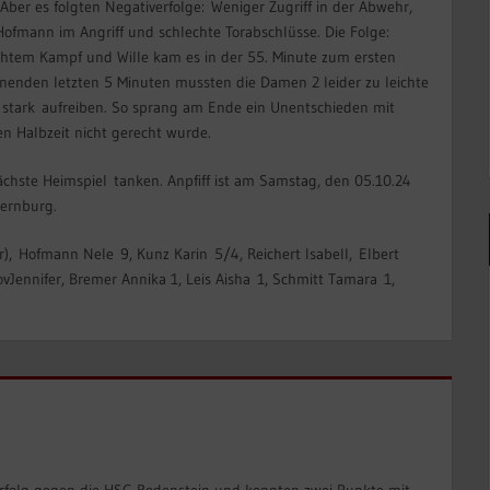
ber es folgten Negativerfolge: Weniger Zugriff in der Abwehr,
fmann im Angriff und schlechte Torabschlüsse. Die Folge:
rechtem Kampf und Wille kam es in der 55. Minute zum ersten
nnenden letzten 5 Minuten mussten die Damen 2 leider zu leichte
 stark aufreiben. So sprang am Ende ein Unentschieden mit
en Halbzeit nicht gerecht wurde.
ächste Heimspiel tanken. Anpfiff ist am Samstag, den 05.10.24
bernburg.
or), Hofmann Nele 9, Kunz Karin 5/4, Reichert Isabell, Elbert
ovJennifer, Bremer Annika 1, Leis Aisha 1, Schmitt Tamara 1,
 Erfolg gegen die HSG Rodenstein und konnten zwei Punkte mit