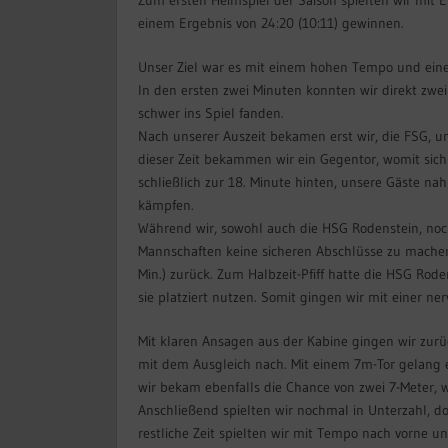
einem Ergebnis von 24:20 (10:11) gewinnen.
Unser Ziel war es mit einem hohen Tempo und einer
In den ersten zwei Minuten konnten wir direkt zwe
schwer ins Spiel fanden.
Nach unserer Auszeit bekamen erst wir, die FSG, un
dieser Zeit bekammen wir ein Gegentor, womit sich
schließlich zur 18. Minute hinten, unsere Gäste na
kämpfen.
Während wir, sowohl auch die HSG Rodenstein, noc
Mannschaften keine sicheren Abschlüsse zu mache
Min.) zurück. Zum Halbzeit-Pfiff hatte die HSG Rod
sie platziert nutzen. Somit gingen wir mit einer n
Mit klaren Ansagen aus der Kabine gingen wir zurüc
mit dem Ausgleich nach. Mit einem 7m-Tor gelang
wir bekam ebenfalls die Chance von zwei 7-Meter, 
Anschließend spielten wir nochmal in Unterzahl, do
restliche Zeit spielten wir mit Tempo nach vorne