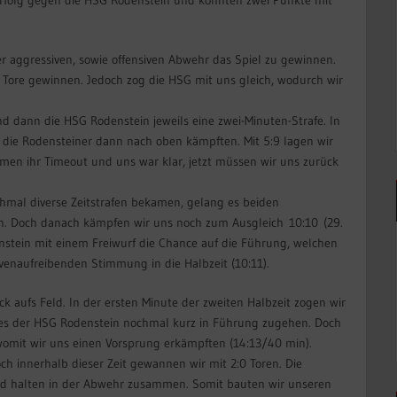
 aggressiven, sowie offensiven Abwehr das Spiel zu gewinnen.
i Tore gewinnen. Jedoch zog die HSG mit uns gleich, wodurch wir
d dann die HSG Rodenstein jeweils eine zwei-Minuten-Strafe. In
 die Rodensteiner dann nach oben kämpften. Mit 5:9 lagen wir
hmen ihr Timeout und uns war klar, jetzt müssen wir uns zurück
hmal diverse Zeitstrafen bekamen, gelang es beiden
n. Doch danach kämpfen wir uns noch zum Ausgleich 10:10 (29.
enstein mit einem Freiwurf die Chance auf die Führung, welchen
ervenaufreibenden Stimmung in die Halbzeit (10:11).
k aufs Feld. In der ersten Minute der zweiten Halbzeit zogen wir
 es der HSG Rodenstein nochmal kurz in Führung zugehen. Doch
womit wir uns einen Vorsprung erkämpften (14:13/40 min).
ch innerhalb dieser Zeit gewannen wir mit 2:0 Toren. Die
 und halten in der Abwehr zusammen. Somit bauten wir unseren