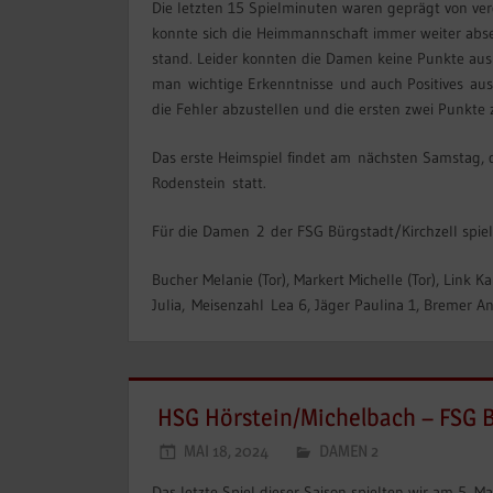
Die letzten 15 Spielminuten waren geprägt von v
konnte sich die Heimmannschaft immer weiter abse
stand. Leider konnten die Damen keine Punkte a
man wichtige Erkenntnisse und auch Positives aus 
die Fehler abzustellen und die ersten zwei Punkte
Das erste Heimspiel findet am nächsten Samstag,
Rodenstein statt.
Für die Damen 2 der FSG Bürgstadt/Kirchzell spiel
Bucher Melanie (Tor), Markert Michelle (Tor), Link K
Julia, Meisenzahl Lea 6, Jäger Paulina 1, Bremer An
HSG Hörstein/Michelbach – FSG Bü
MAI 18, 2024
DAMEN 2
Das letzte Spiel dieser Saison spielten wir am 5.