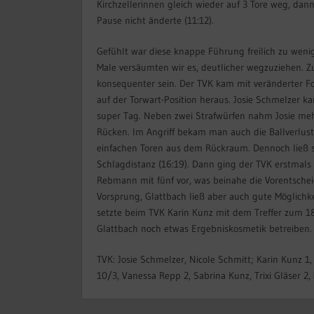
Kirchzellerinnen gleich wieder auf 3 Tore weg, dann 
Pause nicht änderte (11:12).
Gefühlt war diese knappe Führung freilich zu weni
Male versäumten wir es, deutlicher wegzuziehen. 
konsequenter sein. Der TVK kam mit veränderter Fo
auf der Torwart-Position heraus. Josie Schmelzer k
super Tag. Neben zwei Strafwürfen nahm Josie me
Rücken. Im Angriff bekam man auch die Ballverlus
einfachen Toren aus dem Rückraum. Dennoch ließ si
Schlagdistanz (16:19). Dann ging der TVK erstmals d
Rebmann mit fünf vor, was beinahe die Vorentsche
Vorsprung, Glattbach ließ aber auch gute Möglich
setzte beim TVK Karin Kunz mit dem Treffer zum 18
Glattbach noch etwas Ergebniskosmetik betreiben.
TVK: Josie Schmelzer, Nicole Schmitt; Karin Kunz 
10/3, Vanessa Repp 2, Sabrina Kunz, Trixi Gläser 2