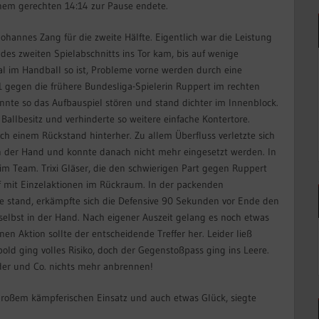
einem gerechten 14:14 zur Pause endete.
hannes Zang für die zweite Hälfte. Eigentlich war die Leistung
 des zweiten Spielabschnitts ins Tor kam, bis auf wenige
 im Handball so ist, Probleme vorne werden durch eine
 gegen die frühere Bundesliga-Spielerin Ruppert im rechten
nnte so das Aufbauspiel stören und stand dichter im Innenblock.
llbesitz und verhinderte so weitere einfache Kontertore.
ich einem Rückstand hinterher. Zu allem Überfluss verletzte sich
n der Hand und konnte danach nicht mehr eingesetzt werden. In
im Team. Trixi Gläser, die den schwierigen Part gegen Ruppert
f mit Einzelaktionen im Rückraum. In der packenden
de stand, erkämpfte sich die Defensive 90 Sekunden vor Ende den
selbst in der Hand. Nach eigener Auszeit gelang es noch etwas
n Aktion sollte der entscheidende Treffer her. Leider ließ
ld ging volles Risiko, doch der Gegenstoßpass ging ins Leere.
der und Co. nichts mehr anbrennen!
großem kämpferischen Einsatz und auch etwas Glück, siegte