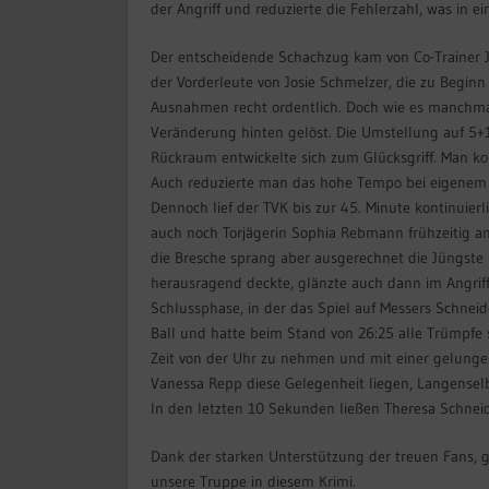
der Angriff und reduzierte die Fehlerzahl, was in 
Der entscheidende Schachzug kam von Co-Trainer Jo
der Vorderleute von Josie Schmelzer, die zu Beginn
Ausnahmen recht ordentlich. Doch wie es manchmal
Veränderung hinten gelöst. Die Umstellung auf 5+1
Rückraum entwickelte sich zum Glücksgriff. Man ko
Auch reduzierte man das hohe Tempo bei eigenem Ba
Dennoch lief der TVK bis zur 45. Minute kontinuierl
auch noch Torjägerin Sophia Rebmann frühzeitig a
die Bresche sprang aber ausgerechnet die Jüngste 
herausragend deckte, glänzte auch dann im Angrif
Schlussphase, in der das Spiel auf Messers Schnei
Ball und hatte beim Stand von 26:25 alle Trümpfe 
Zeit von der Uhr zu nehmen und mit einer gelungene
Vanessa Repp diese Gelegenheit liegen, Langenselbo
In den letzten 10 Sekunden ließen Theresa Schnei
Dank der starken Unterstützung der treuen Fans, 
unsere Truppe in diesem Krimi.