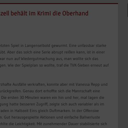
hzell behält im Krimi die Oberhand
etzten Spiel in Langenselbold gewurmt. Eine unfassbar starke
t. Aber das solch eine Serie abrupt reißen kann, ist in einer
 war nun auf Wiedergutmachung aus, man wollte sich das
en. Wie der Spielplan so wollte, traf die TVK-Sieben erneut auf
rzhafte Ausfälle verkraften, konnte aber mit Vanessa Repp und
rückgreifen. Genau dort erhoffte sich die Mannschaft eine
Die ersten 30 Minuten waren ein hin und her, mal lagen die
ung hatte besseren Zugriff, zeigte sich auch variabler als im
aden in Halbzeit Eins gleich Duftmarken. In der Offensive
. Gut herausgespielte Aktionen und einfache Ballverluste
hlte die Leichtigkeit. Mit zunehmender Dauer stabilisierte sich