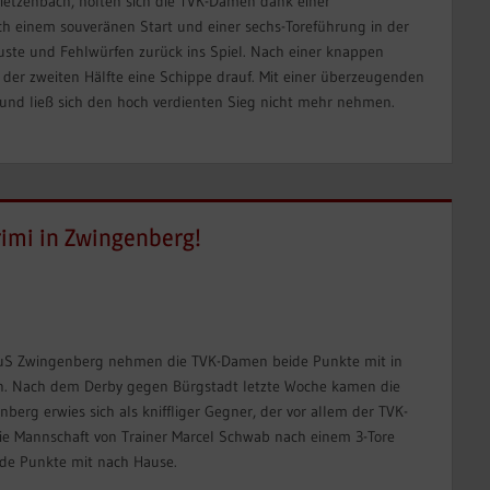
ietzenbach, holten sich die TVK-Damen dank einer
h einem souveränen Start und einer sechs-Toreführung in der
luste und Fehlwürfen zurück ins Spiel. Nach einer knappen
der zweiten Hälfte eine Schippe drauf. Mit einer überzeugenden
nd ließ sich den hoch verdienten Sieg nicht mehr nehmen.
imi in Zwingenberg!
TuS Zwingenberg nehmen die TVK-Damen beide Punkte mit in
n. Nach dem Derby gegen Bürgstadt letzte Woche kamen die
berg erwies sich als kniffliger Gegner, der vor allem der TVK-
ie Mannschaft von Trainer Marcel Schwab nach einem 3-Tore
de Punkte mit nach Hause.