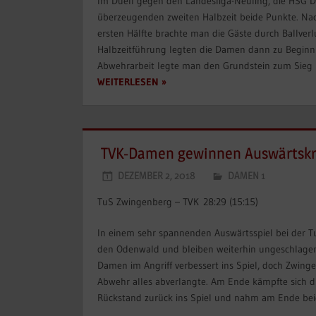
Im Duell gegen den Landesliga-Neuling, die HSG D
überzeugenden zweiten Halbzeit beide Punkte. Nac
ersten Hälfte brachte man die Gäste durch Ballver
Halbzeitführung legten die Damen dann zu Beginn 
Abwehrarbeit legte man den Grundstein zum Sieg u
WEITERLESEN
TVK-Damen gewinnen Auswärtskr
DEZEMBER 2, 2018
DAMEN 1
TuS Zwingenberg – TVK 28:29 (15:15)
In einem sehr spannenden Auswärtsspiel bei der 
den Odenwald und bleiben weiterhin ungeschlage
Damen im Angriff verbessert ins Spiel, doch Zwingen
Abwehr alles abverlangte. Am Ende kämpfte sich d
Rückstand zurück ins Spiel und nahm am Ende bei