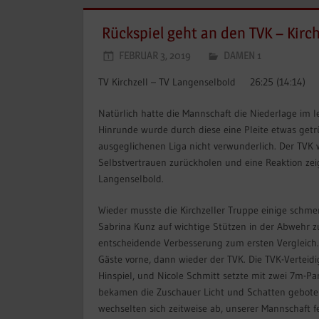
Rückspiel geht an den TVK – Kirc
FEBRUAR 3, 2019
DAMEN 1
TV Kirchzell – TV Langenselbold 26:25 (14:14)
Natürlich hatte die Mannschaft die Niederlage im l
Hinrunde wurde durch diese eine Pleite etwas getrüb
ausgeglichenen Liga nicht verwunderlich. Der TVK
Selbstvertrauen zurückholen und eine Reaktion zeig
Langenselbold.
Wieder musste die Kirchzeller Truppe einige schme
Sabrina Kunz auf wichtige Stützen in der Abwehr zu
entscheidende Verbesserung zum ersten Vergleich. 
Gäste vorne, dann wieder der TVK. Die TVK-Verteidig
Hinspiel, und Nicole Schmitt setzte mit zwei 7m-Par
bekamen die Zuschauer Licht und Schatten geboten
wechselten sich zeitweise ab, unserer Mannschaft fe