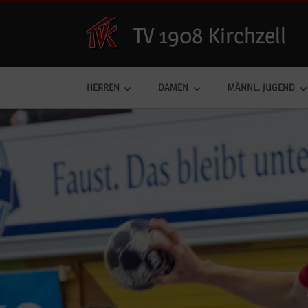
Zum
Inhalt
TV 1908 Kirchzell
springen
HERREN
DAMEN
MÄNNL. JUGEND