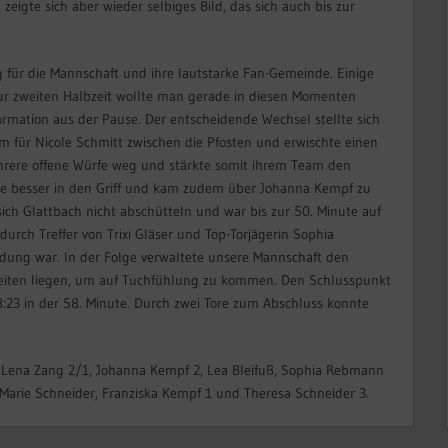
zeigte sich aber wieder selbiges Bild, das sich auch bis zur
g für die Mannschaft und ihre lautstarke Fan-Gemeinde. Einige
Zur zweiten Halbzeit wollte man gerade in diesen Momenten
rmation aus der Pause. Der entscheidende Wechsel stellte sich
am für Nicole Schmitt zwischen die Pfosten und erwischte einen
hrere offene Würfe weg und stärkte somit ihrem Team den
te besser in den Griff und kam zudem über Johanna Kempf zu
ch Glattbach nicht abschütteln und war bis zur 50. Minute auf
urch Treffer von Trixi Gläser und Top-Torjägerin Sophia
idung war. In der Folge verwaltete unsere Mannschaft den
keiten liegen, um auf Tuchfühlung zu kommen. Den Schlusspunkt
:23 in der 58. Minute. Durch zwei Tore zum Abschluss konnte
1, Lena Zang 2/1, Johanna Kempf 2, Lea Bleifuß, Sophia Rebmann
, Marie Schneider, Franziska Kempf 1 und Theresa Schneider 3.